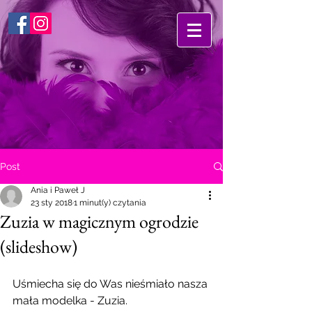
Post
Ania i Paweł J
23 sty 2018
1 minut(y) czytania
Zuzia w magicznym ogrodzie
(slideshow)
Uśmiecha się do Was nieśmiało nasza 
mała modelka - Zuzia. 