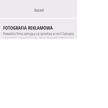
Rozwiń
FOTOGRAFIA REKLAMOWA
Prowadzisz firmę zajmującą się sprzedażą w sieci? Zajmujesz
się turystyką i otwierasz swoją stronę internetową? Koniecznie
potrzebujesz dobrych zdjęć do reklamy ! Zdjęcia zrobione
telefonem komórkowym mogą odstraszyć Twoich
potencjalnych klientów. Przyciągnij ich profesjonalnym
wyglądem zdjęć!
cena : ustalana indywidualnie zależna od
ilości zdjęć i dojazdu
Dla klientów prowadzących turystykę -
proponujemy fotografowanie wnętrza, budynków,
otoczenia i krajobrazów.
Dla klientów prowadzących handel przez internet