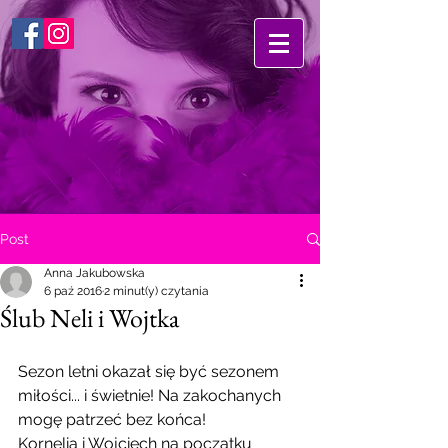
Post
Anna Jakubowska
6 paź 2016
2 minut(y) czytania
Ślub Neli i Wojtka
Sezon letni okazał się być sezonem 
miłości... i świetnie! Na zakochanych 
mogę patrzeć bez końca!
Kornelia i Wojciech na początku 