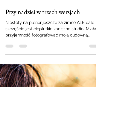
15 mar 2017
1 minut(y) czytania
Przy nadziei w trzech wersjach
Niestety na plener jeszcze za zimno ALE całe
szczęście jest cieplutkie zaciszne studio! Miałam
przyjemność fotografować moją cudowną...